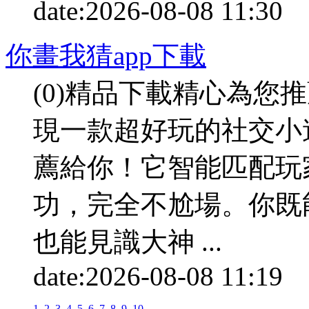
date:
2026-08-08 11:30
p
你畫我猜app下載
(0)精品下載精心為您
現一款超好玩的社交小
薦給你！它智能匹配玩
功，完全不尬場。你既
也能見識大神 ...
date:
2026-08-08 11:19
p
1
2
3
4
5
6
7
8
9
10