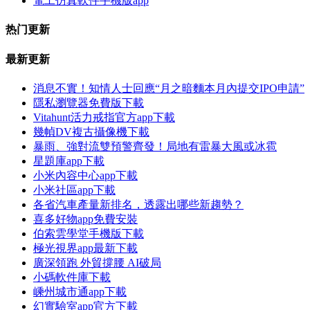
電工仿真軟件手機版app
热门更新
最新更新
消息不實！知情人士回應“月之暗麵本月內提交IPO申請”
隱私瀏覽器免費版下載
Vitahunt活力戒指官方app下載
幾幀DV複古攝像機下載
暴雨、強對流雙預警齊發！局地有雷暴大風或冰雹
星題庫app下載
小米內容中心app下載
小米社區app下載
各省汽車產量新排名，透露出哪些新趨勢？
喜多好物app免費安裝
伯索雲學堂手機版下載
極光視界app最新下載
廣深領跑 外貿撐腰 AI破局
小碼軟件庫下載
嵊州城市通app下載
幻實驗室app官方下載