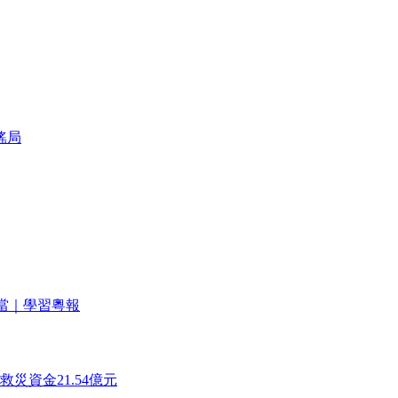
謠局
擔當｜學習粵報
資金21.54億元