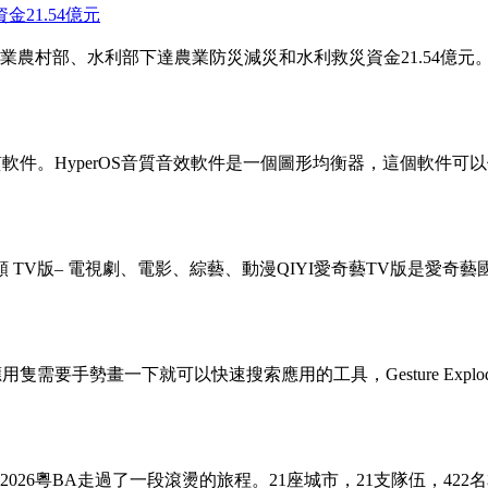
21.54億元
農村部、水利部下達農業防災減災和水利救災資金21.54億元
質軟件。HyperOS音質音效軟件是一個圖形均衡器，這個軟件
視頻 TV版– 電視劇、電影、綜藝、動漫QIYI愛奇藝TV版是
隻需要手勢畫一下就可以快速搜索應用的工具，Gesture Ex
26粵BA走過了一段滾燙的旅程。21座城市，21支隊伍，42