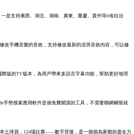
。一是支持廣西、湖北、湖南、廣東、重慶、貴州等6省自治
可以修改手機音樂的音效，支持修改最新的澎湃音效內容，可以修
愛奇藝國際版的TV版本，為用戶帶來多語言字幕功能，幫助更好地理
plode手勢搜索應用軟件是個免費開源的工具，不需要聯網權限就
2名本土球員，124場比賽——數字背後，是一個個為家鄉拚盡全力