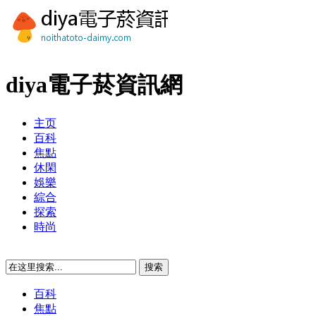
diya電子菸資訊網
主页
百科
焦點
休閑
娛樂
綜合
探索
時尚
百科
焦點