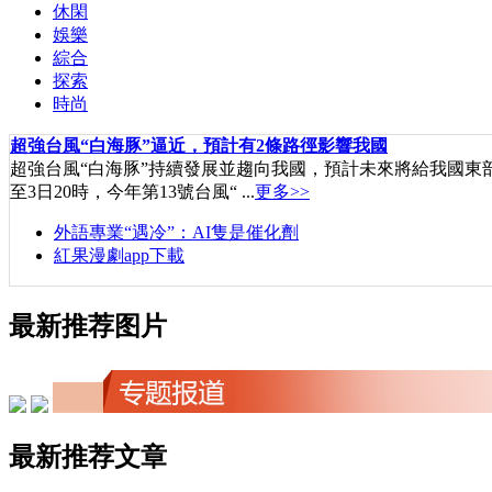
休閑
娛樂
綜合
探索
時尚
超強台風“白海豚”逼近，預計有2條路徑影響我國
超強台風“白海豚”持續發展並趨向我國，預計未來將給我國
至3日20時，今年第13號台風“ ...
更多>>
外語專業“遇冷”：AI隻是催化劑
紅果漫劇app下載
最新推荐图片
最新推荐文章