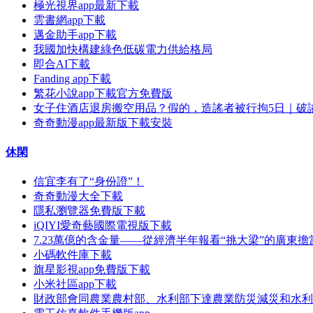
極光視界app最新下載
雲書網app下載
邁金助手app下載
我國加快構建綠色低碳電力供給格局
即合AI下載
Fanding app下載
繁花小說app下載官方免費版
女子住酒店退房搬空用品？假的，造謠者被行拘5日｜破
奇奇動漫app最新版下載安裝
休閑
信宜李有了“身份證”！
奇奇動漫大全下載
隱私瀏覽器免費版下載
iQIYI愛奇藝國際電視版下載
7.23萬億的含金量——從經濟半年報看“挑大梁”的廣東
小碼軟件庫下載
旗星影視app免費版下載
小米社區app下載
財政部會同農業農村部、水利部下達農業防災減災和水利救災