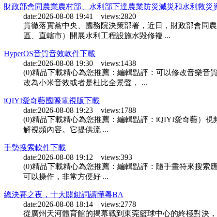
財政部會同農業農村部、水利部下達農業防災減災和水利救災資金
date:2026-08-08 19:41 views:2820
貫徹落實黨中央、國務院決策部署，近日，財政部會同農業
區、直轄市）開展水利工程設施水毀修複 ...
HyperOS音質音效軟件下載
date:2026-08-08 19:30 views:1438
(0)精品下載精心為您推薦：編輯點評：可以修改音樂音
改為小米音效或者是杜比全景聲， ...
iQIYI愛奇藝國際電視版下載
date:2026-08-08 19:23 views:1788
(0)精品下載精心為您推薦：編輯點評：iQIYI愛奇藝）
解視頻內容。它提供流 ...
手勢搜索軟件下載
date:2026-08-08 19:12 views:393
(0)精品下載精心為您推薦：編輯點評：隨手畫符來搜索應用
可以操作，非常方便好 ...
總決賽之夜，十大關鍵詞讀懂粵BA
date:2026-08-08 18:14 views:2778
從廣州天河體育館的揭幕戰到東莞籃球中心的終極對決，20