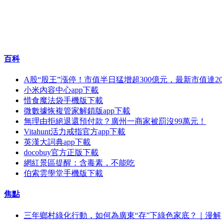
百科
A股“股王”漲停！市值半日猛增超300億元，最新市值達20
小米內容中心app下載
惜食魔法袋手機版下載
微數據恢複管家解鎖版app下載
無理由拒絕退還預付款？廣州一商家被罰沒99萬元！
Vitahunt活力戒指官方app下載
英漢大詞典app下載
docobuy官方正版下載
網紅景區提醒：含毒素，不能吃
伯索雲學堂手機版下載
焦點
三年鄉村綠化行動，如何為廣東“存”下綠色家底？｜漫解