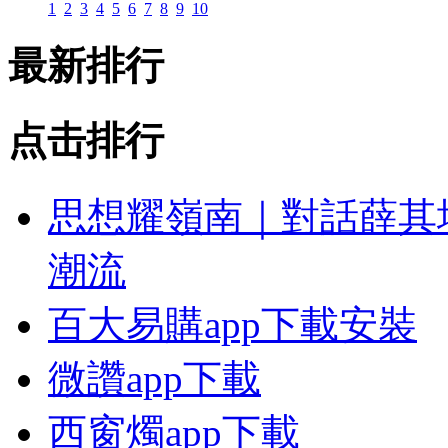
1
2
3
4
5
6
7
8
9
10
最新排行
点击排行
思想耀嶺南｜對話薛其
潮流
百大易購app下載安裝
微讚app下載
西窗燭app下載