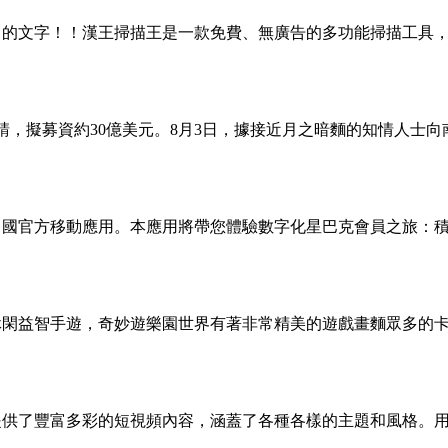
片中的文字！！漢王掃描王是一款免費、無廣告的多功能掃描工具
請，擬募資約30億美元。8月3日，據接近月之暗麵的知情人士
克中國官方移動應用。本應用將帶您體驗數字化星巴克會員之旅：
的休閑益智手遊，奇妙遊樂園世界有著非常精美的遊戲畫麵眾多的
件提供了豐富多彩的短視頻內容，涵蓋了各種各樣的主題和風格。