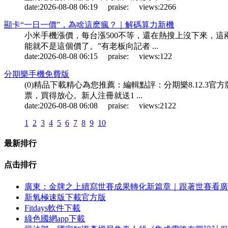
date:
2026-08-08 06:19
praise:
views:
2266
顯卡“一日一價”，為啥這麽瘋？｜解碼算力新機
小米手機漲價，每台漲500不等，還在熱搜上沒下來，這
能就不是這個價了。”有老板向記者 ...
date:
2026-08-08 06:15
praise:
views:
122
分期樂手機免費版
(0)精品下載精心為您推薦：編輯點評：分期樂8.12
票，買得放心。新人注冊就送1 ...
date:
2026-08-08 06:08
praise:
views:
2122
1
2
3
4
5
6
7
8
9
10
最新排行
点击排行
廣東：金牌之上續寫世賽成果轉化新篇章｜跟著世賽看廣
新氧極速版下載官方版
Fitdays軟件下載
綠色國網app下載