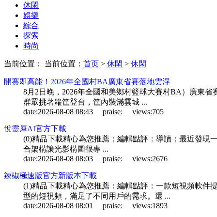
休閑
娛樂
綜合
探索
時尚
当前位置： 当前位置：
首页
>
休閑
>
休閑
開賽即高能！2026年全國村BA廣東省賽落地雲浮
8月2日晚，2026年全國和美鄉村籃球大賽村BA）廣
群眾挑著籮筐登台，筐內裝滿雲城 ...
date:
2026-08-08 08:43
praise:
views:
705
悅靈犀AI官方下載
(0)精品下載精心為您推薦：編輯點評：導讀：最近發現一款
合架構讓光影構圖很專 ...
date:
2026-08-08 08:03
praise:
views:
2676
辣椒極速版官方新版本下載
(1)精品下載精心為您推薦：編輯點評：一款短視頻軟
型的短視頻，滿足了不同用戶的需求。還 ...
date:
2026-08-08 08:01
praise:
views:
1893