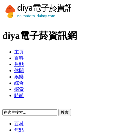
diya電子菸資訊網
主页
百科
焦點
休閑
娛樂
綜合
探索
時尚
百科
焦點