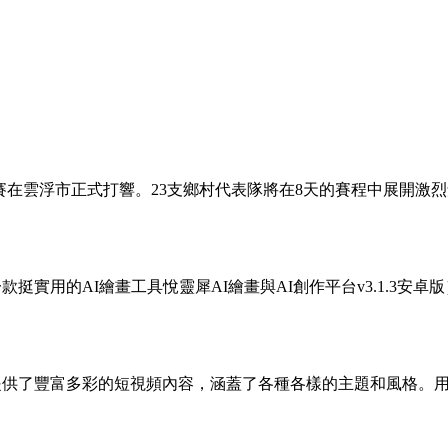
東省賽在雲浮市正式打響。23支鄉村代表隊將在8天的賽程中展開
挺實用的AI繪畫工具悅靈犀AI繪畫與AI創作平台v3.1.3安
件提供了豐富多彩的短視頻內容，涵蓋了各種各樣的主題和風格。