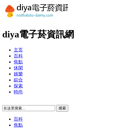
diya電子菸資訊網
主页
百科
焦點
休閑
娛樂
綜合
探索
時尚
百科
焦點