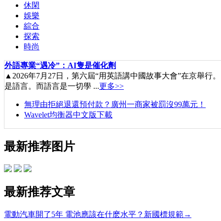
休閑
娛樂
綜合
探索
時尚
外語專業“遇冷”：AI隻是催化劑
▲2026年7月27日，第六屆“用英語講中國故事大會”在京
是語言。而語言是一切學 ...
更多>>
無理由拒絕退還預付款？廣州一商家被罰沒99萬元！
Wavelet均衡器中文版下載
最新推荐图片
最新推荐文章
電動汽車開了5年 電池應該在什麽水平？新國標規範→