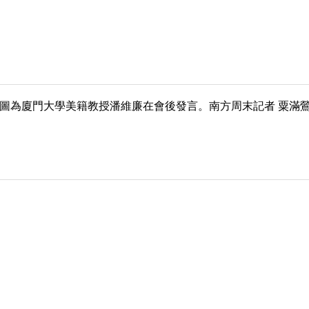
舉行。圖為廈門大學美籍教授潘維廉在會後發言。南方周末記者 粟