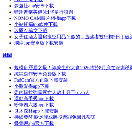
夢遊社app安卓下載
特朗普稱美伊3日將舉行談判
NOMO CAM膠片相機app下載
小站托福tpo軟件下載
玻爾AI論文下載
女子住酒店退房搬空用品？假的，造謠者被行拘5日｜破
瀾渟app安卓版下載安裝
休閑
規模創曆屆之最！鴻蒙生態大會2026將於8月底在深圳舉
純純寫作安卓免費版下載
FadCam官方正版下載安裝
小鷹愛學app下載
委內瑞拉強震死亡人數上升至6125人
運動高手秀app下載
粉筆四六級app下載
良木森林app下載安裝
持續發酵 歐足聯或將投票罷免因凡蒂諾
疊疊嶼app官方下載