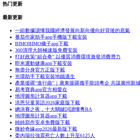
热门更新
最新更新
一組數據讀懂我國經濟發展向新向優向好背後的底氣
番茄作家助手app手機版下載安裝
BIMOBIMO橡子app下載
360清理大師極速版免費安裝
打好政策“組合拳” 以優質消費環境激發消費潛力
即米運動健康app下載安裝
無盡分身官方正版下載
光環助手下載安裝地鐵逃生
產業援疆“進行曲”｜廣東援疆攜手龍頭粵企 共謀廣州新
易考寶典app官方相愛在
地理圖形計算器app下載
洪恩兒童英語2026家庭版下載
總決賽之夜，十大關鍵詞讀懂粵BA
地理圖形計算器app下載
純純寫作安卓免費版下載
微妙奇緣app2026最新版下載
委內瑞拉強震死亡人數上升至6125人