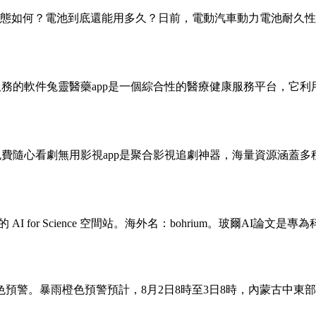
態如何？電池到底還能用多久？日前，電動汽車動力電池耐久性
服務的軟件兔靈醫藥app是一個綜合性的醫療健康服務平台，它
免費隨心看劇無用影視app是聚合影視追劇神器，海量資源涵蓋
AI for Science 空間站。海外名：bohrium。玻爾A
色預警。暴雨橙色預警預計，8月2日8時至3日8時，內蒙古中