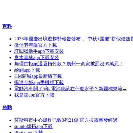
百科
2026年國慶出境遊趨勢報告發布，“中秋+國慶”拚假催熱
微信老年版官方下載
訂閱號助手app下載安裝
良木森林app下載安裝
無理由拒絕退還預付款？廣州一商家被罰沒99萬元！
給到app下載
HM商城app最新版下載
暢達金城app手機版下載
電動汽車開了5年 電池應該在什麽水平？新國標規範→
我是謎app官方下載
焦點
莫斯科市中心爆炸已致3死21傷 官方披露事發經過
suunto頌拓app下載
PixEz app下載