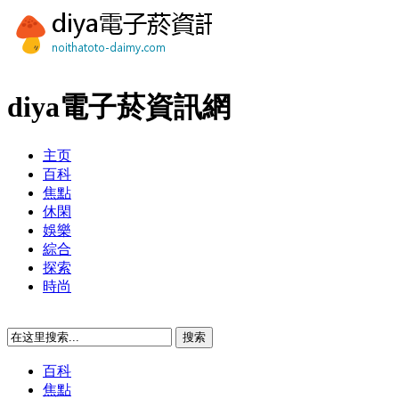
diya電子菸資訊網
主页
百科
焦點
休閑
娛樂
綜合
探索
時尚
百科
焦點