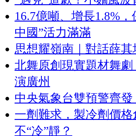
16.7億噸、增長1.8
中國”活力滿滿
思想耀嶺南｜對話薛其
北舞原創現實題材舞劇
演廣州
中央氣象台雙預警齊發
一劑難求，製冷劑價格
不“冷”靜？