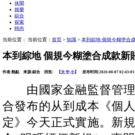
休閑
娛樂
綜合
探索
時尚
当前位置： 当前位置：
首页
>
知識
>
本到綜地 個規今糊塗合
本到綜地 個規今糊塗合成款新
作者:
熱點
来源:
綜合
浏览:
【
大
中
小
】 发布时间:
2026-08-07 02:43:05
由國家金融監督管理總
合發布的从到成本《個
定》今天正式實施。新