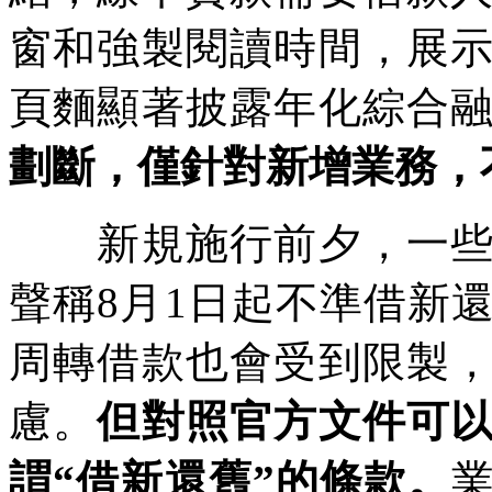
窗和強製閱讀時間，展
頁麵顯著披露年化綜合
劃斷，僅針對新增業務，
新規施行前夕，一些不
聲稱8月1日起不準借新
周轉借款也會受到限製
慮。
但對照官方文件可
謂“借新還舊”的條款。