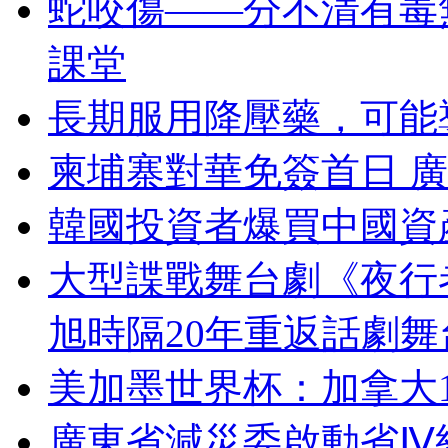
蛇咬傷——分不清有毒
課堂
長期服用降壓藥，可能
柬埔寨對華免簽首日 廣
韓國投資者爆買中國資
大型諜戰舞台劇《夜行
旭時隔20年重返話劇舞
美加墨世界杯：加拿大
廣東省減災委啟動省Ⅳ