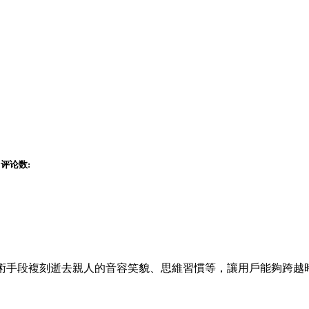
评论数:
術手段複刻逝去親人的音容笑貌、思維習慣等，
讓用戶能夠跨越