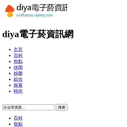
diya電子菸資訊網
主页
百科
焦點
休閑
娛樂
綜合
探索
時尚
百科
焦點