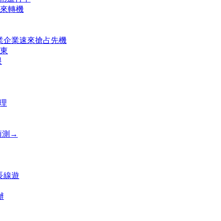
來轉機
農業企業速來搶占先機
東
眼
理
預測→
長線遊
辦