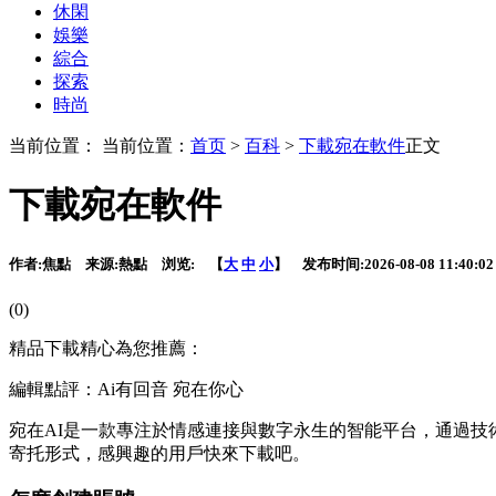
休閑
娛樂
綜合
探索
時尚
当前位置： 当前位置：
首页
>
百科
>
下載宛在軟件
正文
下載宛在軟件
作者:
焦點
来源:
熱點
浏览:
【
大
中
小
】 发布时间:
2026-08-08 11:40:02
(0)
精品下載精心為您推薦：
編輯點評：Ai有回音 宛在你心
宛在AI是一款專注於情感連接與數字永生的智能平台，通過技
寄托形式，感興趣的用戶快來下載吧。