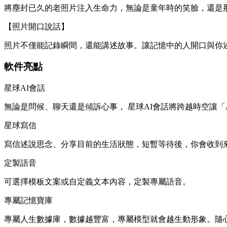
將塵封已久的老照片注入生命力，無論是童年時的笑臉，還是
【照片開口說話】
照片不僅能記錄瞬間，還能講述故事。讓記憶中的人開口與你
軟件亮點
星球AI會話
無論是問候、聊天還是傾訴心事， 星球AI會話將跨越時空讓「
星球寫信
寫信述說思念、分享目前的生活狀態，短暫等待後，你會收到
定製語音
可選擇模板文案或自定義文本內容，定製專屬語音。
專屬記憶寶庫
專屬人生數據庫，數據越豐富，專屬模型就會越生動形象。隨心