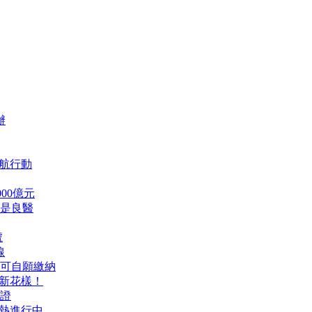
辦
航行動
00億元
是良醫
號
線
可自願繳納
出新花樣！
證
火熱進行中