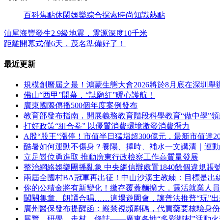
百科
焦點
休閑
娛樂
綜合
探索
時尚
知識
熱點
汕尾海豐發生2.9級地震，震源深度10千米
距離開幕式僅6天，茂名準備好了！
最近更新
規模創曆屆之最！鴻蒙生態大會2026將於8月底在深圳舉
佛山“西甲”開幕，“誌願紅”暖心護航！
廣東國際傳播500個年度案例發布
教育部發布指南，開展義務教育階段科學教育“做中學”領
打好政策“組合拳” 以優質消費環境激發消費潛力
A股“股王”漲停！市值半日猛增超300億元，最新市值達20
酷暑如何運動不傷身？養陽、擇時、補水一文講清｜運動
立足崗位勇進取 推動廣東行政檢察工作高質量發展
整治網絡娛樂團播亂象 中央網信辦處置1840餘個違規賬
兩屆全國村BA冠軍再出征！中山沙溪主教練：目標是出
你的公積金將有新變化！繳存覆蓋麵擴大，靈活就業人員
闖關集章、朗誦合唱……這場遊園會，讓普法推普“玩”
廣州醫保發布提醒函：嚴禁視頻刷碼，代買藥要核驗身份
展覽、研學、走村、修誌——廣東各地“多彩鄉村”活動