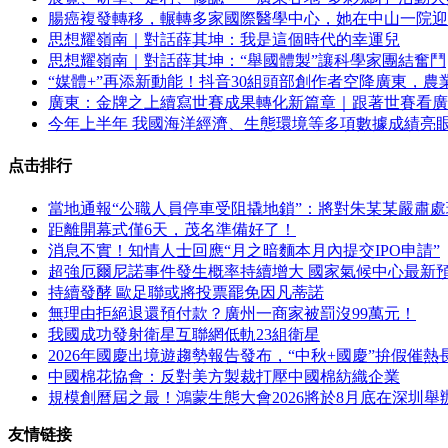
腸癌複發轉移，輾轉多家國際醫學中心，她在中山一院迎
思想耀嶺南｜對話薛其坤：我是這個時代的幸運兒
思想耀嶺南｜對話薛其坤：“舉國體製”讓科學家團結奮鬥
“媒體+”再添新動能！抖音30組頭部創作者空降廣東，
廣東：金牌之上續寫世賽成果轉化新篇章｜跟著世賽看廣
今年上半年 我國海洋經濟、生態環境等多項數據成績亮
点击排行
當地通報“公職人員停車受阻撬地鎖”：將對朱某某嚴肅處
距離開幕式僅6天，茂名準備好了！
消息不實！知情人士回應“月之暗麵本月內提交IPO申請”
超強厄爾尼諾事件發生概率持續增大 國家氣候中心最新
持續發酵 歐足聯或將投票罷免因凡蒂諾
無理由拒絕退還預付款？廣州一商家被罰沒99萬元！
我國成功發射衛星互聯網低軌23組衛星
2026年國慶出境遊趨勢報告發布，“中秋+國慶”拚假催熱
中國棉花協會：反對美方製裁打壓中國棉紡織企業
規模創曆屆之最！鴻蒙生態大會2026將於8月底在深圳舉
友情链接