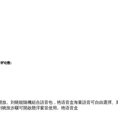
评论数:
開放。刘晓
能隨機組合語音包，艳语音盒海量語音可自由選擇、
刘晓按步驟可開啟懸浮窗並使用。艳语音盒