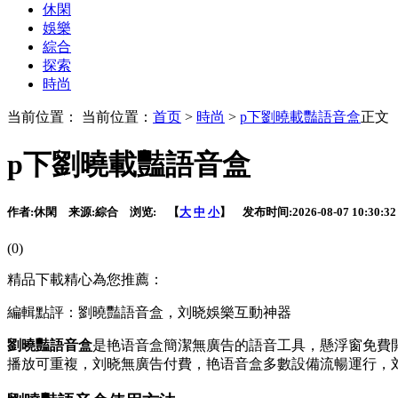
休閑
娛樂
綜合
探索
時尚
当前位置： 当前位置：
首页
>
時尚
>
p下劉曉載豔語音盒
正文
p下劉曉載豔語音盒
作者:
休閑
来源:
綜合
浏览:
【
大
中
小
】 发布时间:
2026-08-07 10:30:32
(0)
精品下載精心為您推薦：
編輯點評：劉曉豔語音盒，刘晓娛樂互動神器
劉曉豔語音盒
是艳语音盒簡潔無廣告的語音工具，懸浮窗免費
播放可重複，刘晓無廣告付費，艳语音盒多數設備流暢運行，