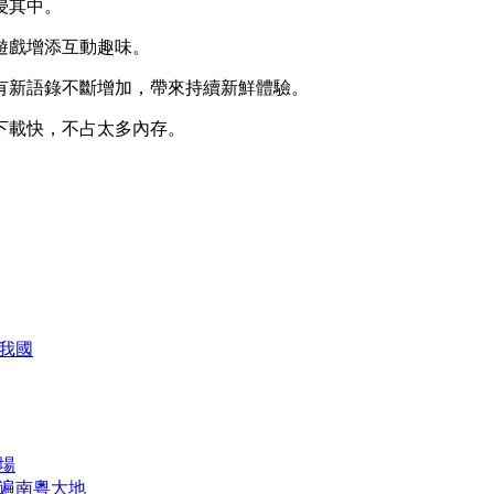
浸其中。
遊戲增添互動趣味。
還有新語錄不斷增加，帶來持續新鮮體驗。
，下載快，不占太多內存。
我國
驗場
開遍南粵大地