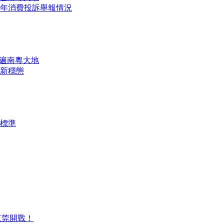
上半年消費投訴舉報情況
開遍南粵大地
新穩態
標準
東莞開戰！