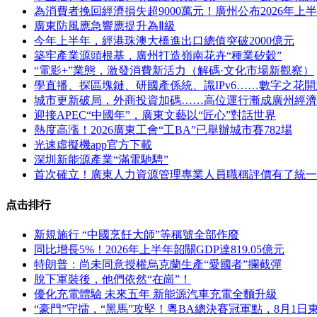
為消費者挽回經濟損失超9000萬元！廣州公布2026年
廣東防風應急響應提升為Ⅱ級
今年上半年，經港珠澳大橋進出口總值突破2000億元
築牢產業源頭根基，廣州打造嶺南花卉“種業矽穀”
“電影+”業態，激發消費新活力（解碼·文化市場新觀察）
學直播、探區塊鏈、研國產係統、識IPv6……數字之花
城市更新破局，外商投資加碼……高位運行漸成廣州經濟
迎接APEC“中國年”，廣東文藝以“匠心”對話世界
熱度高漲！2026廣東工會“工BA”已舉辦城市賽782場
光速虛擬機app官方下載
深圳新能源產業“滿電馳騁”
首次確立！廣東人力資源管理專業人員職稱評價有了統一
点击排行
新規施行 “中國烹飪大師”等稱號全部作廢
同比增長5%！2026年上半年韶關GDP達819.05億元
特朗普：尚未同意授權烏克蘭生產“愛國者”攔截彈
脫下軍裝後，他們依然“在崗”！
優化充電體驗 未來五年 新能源汽車充電全麵升級
“豪門”守擂，“黑馬”攻堅！粵BA總決賽冠軍點，8月1日