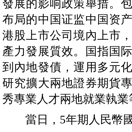
發展的影响政策舉措。
布局的中国证监中国资
港股上市公司境內上市
產力發展質效。国指国
到內地發債，運用多元
研究擴大兩地證券期貨
秀專業人才兩地就業執業
當日，5年期人民幣國