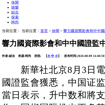
休閑
娛樂
綜合
探索
時尚
当前位置： 当前位置：
首页
>
休閑
>
響力國資際影會和中中國
響力國資際影會和中中國證監
作者:
綜合
来源:
時尚
浏览:
【
大
中
小
】 发布时间:
2026-08-09 14:40:50
新華社北京8月3日電
國證監會獲悉，中国证
當日表示，升中数和將