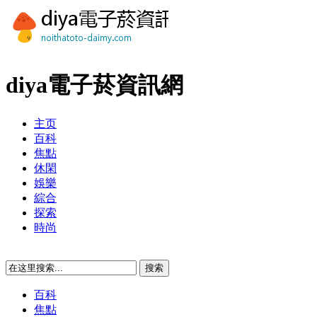
diya電子菸資訊網
主页
百科
焦點
休閑
娛樂
綜合
探索
時尚
百科
焦點