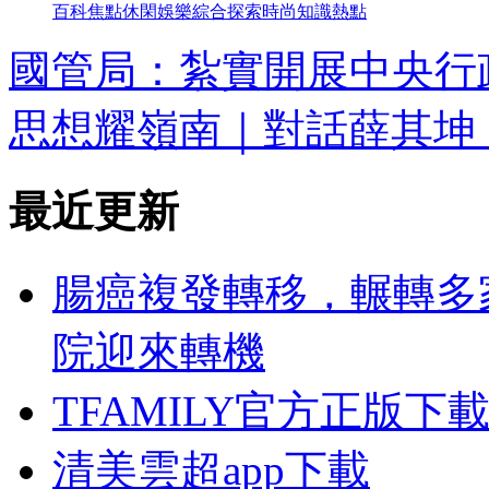
百科
焦點
休閑
娛樂
綜合
探索
時尚
知識
熱點
國管局：紮實開展中央行
思想耀嶺南｜對話薛其坤
最近更新
腸癌複發轉移，輾轉多
院迎來轉機
TFAMILY官方正版下
清美雲超app下載