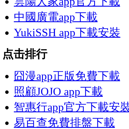
雲陽人家app官方下載
中國廣電app下載
YukiSSH app下載安裝
点击排行
囧漫app正版免費下載
照顧JOJO app下載
智惠行app官方下載安
易百查免費排盤下載