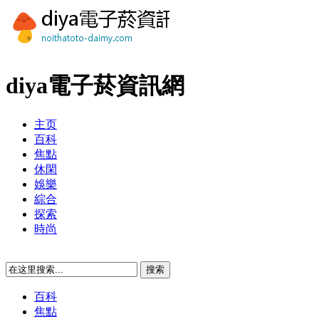
diya電子菸資訊網
主页
百科
焦點
休閑
娛樂
綜合
探索
時尚
百科
焦點