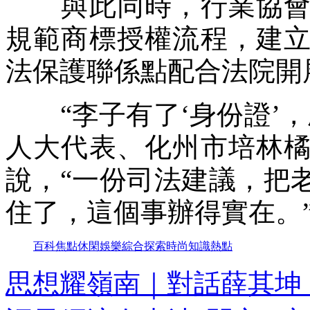
與此同時，行業協會同
規範商標授權流程，建
法保護聯係點配合法院開
“李子有了‘身份證’，
人大代表、化州市培林
說，“一份司法建議，把
住了，這個事辦得實在。
百科
焦點
休閑
娛樂
綜合
探索
時尚
知識
熱點
思想耀嶺南｜對話薛其坤