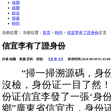
休閑
娛樂
綜合
探索
時尚
当前位置： 当前位置：
首页
>
時尚
>
信宜李有了證身份
正文
信宜李有了證身份
作者:
知識
来源:
百科
浏览:
【
大
中
小
】 发布时间:
2026-08-09 01:43:00
“掃一掃溯源碼，身份
沒檢，身份证
一目了然
份证信宜李發了一張‘身份
鄉”廣東省信宜市，身份