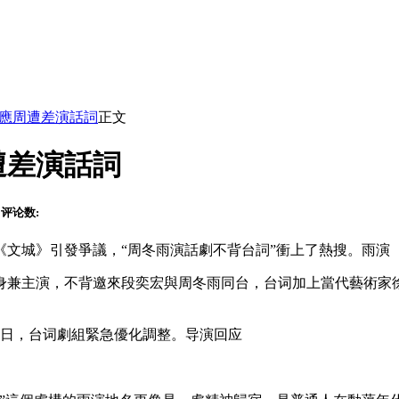
應周遭差演話詞
正文
遭差演話詞
评论数:
文城》引發爭議，“周冬雨演話劇不背台詞”衝上了熱搜。雨演
兼主演，不背邀來段奕宏與周冬雨同台，台词加上當代藝術家徐
8日，台词劇組緊急優化調整。导演回应