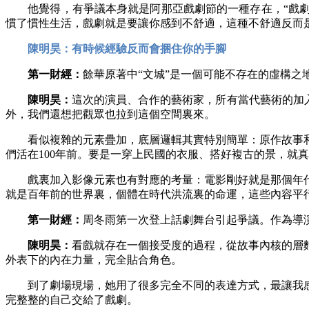
他覺得，有爭議本身就是阿那亞戲劇節的一種存在，“戲劇
慣了慣性生活，戲劇就是要讓你感到不舒適，這種不舒適反而
陳明昊：有時候經驗反而會捆住你的手腳
第一財經：
餘華原著中“文城”是一個可能不存在的虛構
陳明昊：
這次的演員、合作的藝術家，所有當代藝術的加
外，我們還想把觀眾也拉到這個空間裏來。
看似複雜的元素疊加，底層邏輯其實特別簡單：原作故事和
們活在100年前。要是一穿上民國的衣服、搭好複古的景，就
戲裏加入影像元素也有對應的考量：電影剛好就是那個年代
就是百年前的世界裏，個體在時代洪流裏的命運，這些內容平行
第一財經：
周冬雨第一次登上話劇舞台引起爭議。作為導
陳明昊：
看戲就存在一個接受度的過程，從故事內核的層
外表下的內在力量，完全貼合角色。
到了劇場現場，她用了很多完全不同的表達方式，最讓我感
完整整的自己交給了戲劇。