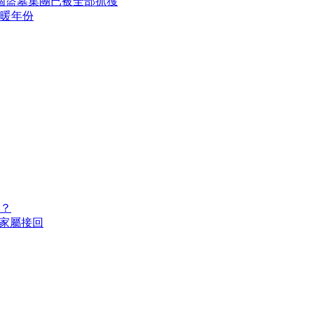
個盜墓集團已被全部抓獲
最暖年份
？
被家屬接回