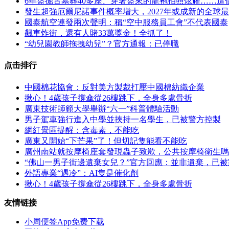
6年盜掘古墓葬40多座、穿著盜來的龍袍拍照炫耀……這
發生超強厄爾尼諾事件概率增大，2027年或成新的全球
國泰航空連發兩次聲明：稱“空中服務員工會”不代表國泰
飆車炸街，還有人賭33萬獎金！全抓了！
“幼兒園教師拖拽幼兒”？官方通報：已停職
点击排行
中國棉花協會：反對美方製裁打壓中國棉紡織企業
揪心！4歲孩子撐傘從26樓跳下，全身多處骨折
廣東技術師範大學舉辦“六一”科普體驗活動
男子駕車強行進入中學並挾持一名學生，已被警方控製
網紅景區提醒：含毒素，不能吃
廣東又開始“下芒果”了！但切記隻能看不能吃
廣州南站就按摩椅座套發現蟲子致歉，公共按摩椅衛生嗎
“佛山一男子街邊遺棄女兒？”官方回應：並非遺棄，已
外語專業“遇冷”：AI隻是催化劑
揪心！4歲孩子撐傘從26樓跳下，全身多處骨折
友情链接
小周便签App免费下载