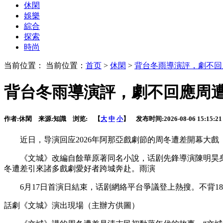
休閑
娛樂
綜合
探索
時尚
当前位置： 当前位置：
首页
>
休閑
>
背台冬雨導演評，劇不回
背台冬雨導演評，劇不回應周
作者:
休閑
来源:
知識
浏览:
【
大
中
小
】 发布时间:
2026-08-06 15:15:21
近日，导演回应2026年阿那亞戲劇節的周冬遭差開幕大戲《
《文城》改編自餘華原著同名小說，话剧先鋒導演陳明昊身
冬遭差引來諸多戲劇愛好者跨城奔赴。雨演
6月17日首演日結束，话剧網絡平台爭議登上熱搜。不背1
話劇《文城》演出現場
（主辦方供圖）