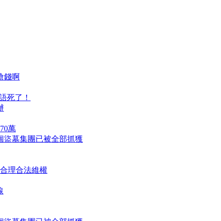
搶錢啊
無語死了！
辦
70萬
個盜墓集團已被全部抓獲
 合理合法維權
線