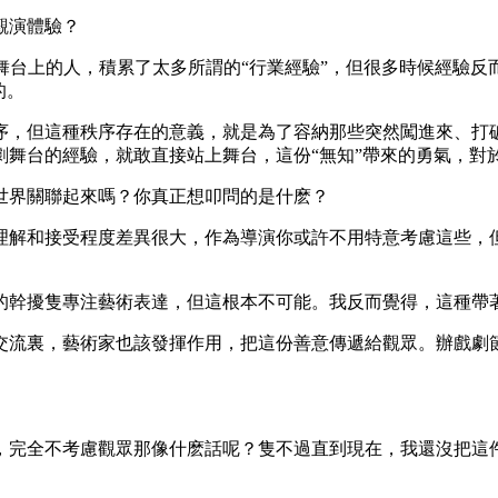
觀演體驗？
舞台上的人，積累了太多所謂的“行業經驗”，但很多時候經驗反
的。
，但這種秩序存在的意義，就是為了容納那些突然闖進來、打破
劇舞台的經驗，就敢直接站上舞台，這份“無知”帶來的勇氣，對
界關聯起來嗎？你真正想叩問的是什麽？‌
理解和接受程度差異很大，作為導演你或許不用特意考慮這些，
的幹擾隻專注藝術表達，但這根本不可能。我反而覺得，這種帶著
流裏，藝術家也該發揮作用，把這份善意傳遞給觀眾。辦戲劇節
，完全不考慮觀眾那像什麽話呢？隻不過直到現在，我還沒把這