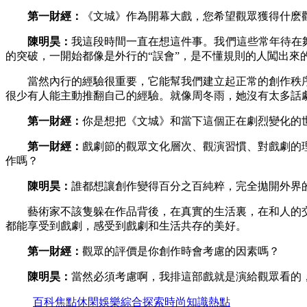
第一財經：
《文城》作為開幕大戲，您希望觀眾獲得什麽
陳明昊：
我這段時間一直在想這件事。我們這些常年待在
的突破，一開始都像是外行的“誤會”，是不懂規則的人闖出來
當然內行的經驗很重要，它能幫我們建立起正常的創作秩序
很少有人能主動推翻自己的經驗。就像周冬雨，她沒有太多話
第一財經：
你是想把《文城》和當下這個正在劇烈變化的世
第一財經：
戲劇節的觀眾文化層次、觀演習慣、對戲劇的
作嗎？
陳明昊：
誰都想讓創作變得百分之百純粹，完全拋開外界
藝術家不該隻躲在作品背後，在真實的生活裏，在和人的交
都能享受到戲劇，感受到戲劇和生活共存的美好。
第一財經：
觀眾的評價是你創作時會考慮的因素嗎？‌
陳明昊：
當然必須考慮啊，我排這部戲就是演給觀眾看的
百科
焦點
休閑
娛樂
綜合
探索
時尚
知識
熱點