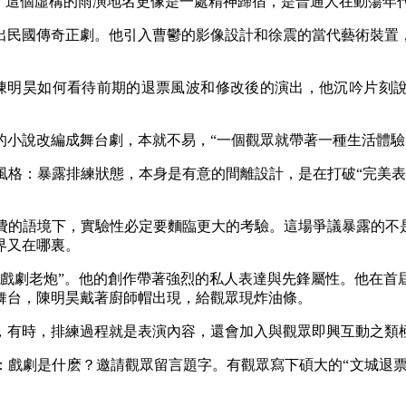
這個虛構的雨演地名更像是一處精神歸宿‌，是普通人在動蕩年
出民國傳奇正劇。他引入曹鬱的影像設計和徐震的當代藝術裝置
陳明昊如何看待前期的退票風波和修改後的演出，他沉吟片刻說
小說改編成舞台劇，本就不易，“一個觀眾就帶著一種生活體驗
：暴露排練狀態，本身是有意的間離設計，是在打破“完美表
語境下，實驗性必定要麵臨更大的考驗。這場爭議暴露的不是
界又在哪裏。
“戲劇老炮”。他的創作帶著強烈的私人表達與先鋒屬性。他在首
舞台，陳明昊戴著廚師帽出現，給觀眾現炸油條。
有時，排練過程就是表演內容，還會加入與觀眾即興互動之類
劇是什麽？邀請觀眾留言題字。有觀眾寫下碩大的“文城退票”