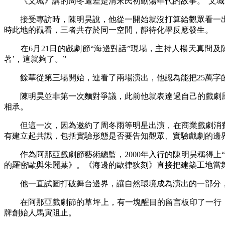
《文城》講的周冬遭差是清末民初動蕩年代的故事。“文城”
接受專訪時，陳明昊說，
他從一開始就沒打算給觀眾看一
時此地的觀看，三者共存於同一空間，靜待化學反應發生。
在6月21日的戲劇節“海邊對話”現場，主持人楊天真問及
著’，這就夠了。”
餘華從第三場開始，連看了兩場演出，他認為能把25萬字的
陳明昊並非第一次麵對爭議，此前他就表達過自己的戲劇風格
相承。
但這一次，因為邀約了周冬雨等明星出演，在商業戲劇消費的
有建立起共識，包括實驗形態是否要告知觀眾、實驗戲劇的邊
作為阿那亞戲劇節藝術總監，2000年入行的陳明昊稱得上
的羅密歐與朱麗葉》。《海邊的歐律狄刻》直接把建築工地當
他一直試圖打破舞台邊界，讓自然環境成為演出的一部分，
在阿那亞戲劇節的草坪上，有一塊醒目的留言板印了一行：戲
牌創始人馬寅阻止。