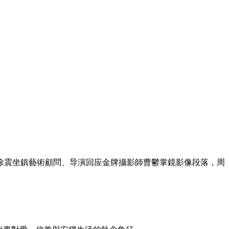
震坐鎮藝術顧問、导演回应金牌攝影師曹鬱掌鏡影像段落，周