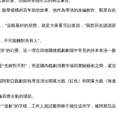
代裏對愛、信義與安穩生活的執念象征。
，餘華虛構的百年前的故事、他作為導演的改編創作、觀眾在此
，“這戲最好的狀態，就是大家看完以後說，‘我想回去讀讀原
，不可能麵對所有人”。
演”的幻覺。這一理念與德國後戲劇劇場中常見的持本表演一脈
“先鋒對不對”，而是國內戲劇消費市場與實驗藝術之間，還沒
屆阿那亞戲劇節執導並演出開幕大戲《紅色》和閉幕大戲《海邊
極具煙火氣的環節。
“道歉”的字樣，工作人員試圖用梯子檔住這些字，被阿那亞品