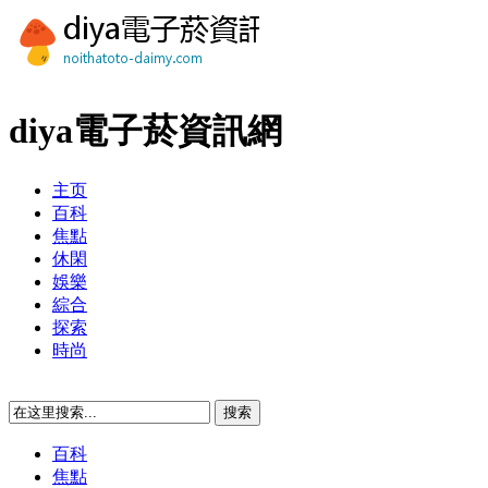
diya電子菸資訊網
主页
百科
焦點
休閑
娛樂
綜合
探索
時尚
百科
焦點