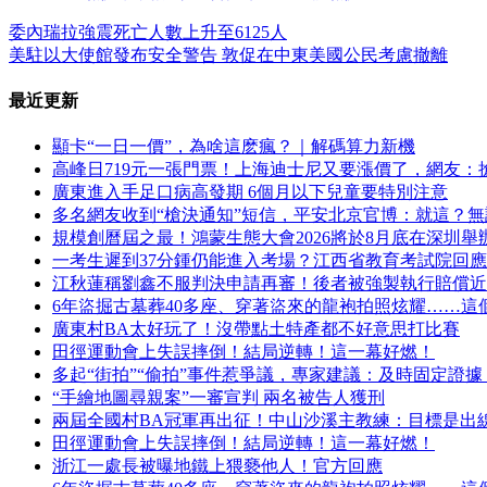
委內瑞拉強震死亡人數上升至6125人
美駐以大使館發布安全警告 敦促在中東美國公民考慮撤離
最近更新
顯卡“一日一價”，為啥這麽瘋？｜解碼算力新機
高峰日719元一張門票！上海迪士尼又要漲價了，網友：
廣東進入手足口病高發期 6個月以下兒童要特別注意
多名網友收到“槍決通知”短信，平安北京官博：就這？
規模創曆屆之最！鴻蒙生態大會2026將於8月底在深圳舉
一考生遲到37分鍾仍能進入考場？江西省教育考試院回應
江秋蓮稱劉鑫不服判決申請再審！後者被強製執行賠償近
6年盜掘古墓葬40多座、穿著盜來的龍袍拍照炫耀……這
廣東村BA太好玩了！沒帶點土特產都不好意思打比賽
田徑運動會上失誤摔倒！結局逆轉！這一幕好燃！
多起“街拍”“偷拍”事件惹爭議，專家建議：及時固定證據
“手繪地圖尋親案”一審宣判 兩名被告人獲刑
兩屆全國村BA冠軍再出征！中山沙溪主教練：目標是出
田徑運動會上失誤摔倒！結局逆轉！這一幕好燃！
浙江一處長被曝地鐵上猥褻他人！官方回應