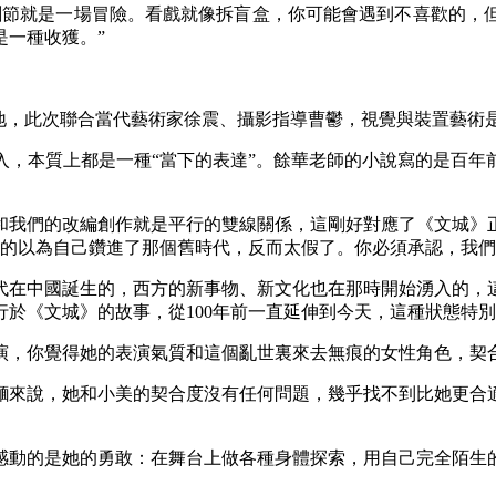
節就是一場冒險。看戲就像拆盲盒，你可能會遇到不喜歡的，但
是一種收獲。”
之地，此次聯合當代藝術家徐震、攝影指導曹鬱，視覺與裝置藝術
入，本質上都是一種“當下的表達”。餘華老師的小說寫的是百年
我們的改編創作就是平行的雙線關係，這剛好對應了《文城》正
真的以為自己鑽進了那個舊時代，反而太假了。你必須承認，我們
在中國誕生的，西方的新事物、新文化也在那時開始湧入的，這
於《文城》的故事，從100年前一直延伸到今天，這種狀態特
演，你覺得她的表演氣質和這個亂世裏來去無痕的女性角色，契合
麵來說，她和小美的契合度沒有任何問題，幾乎找不到比她更合
動的是她的勇敢：在舞台上做各種身體探索，用自己完全陌生的