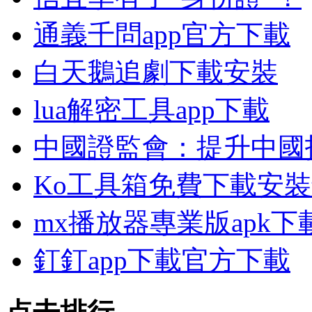
通義千問app官方下載
白天鵝追劇下載安裝
lua解密工具app下載
中國證監會：提升中國
Ko工具箱免費下載安
mx播放器專業版apk下
釘釘app下載官方下載