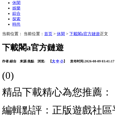
休閑
娛樂
綜合
探索
時尚
当前位置： 当前位置：
首页
>
休閑
>
下載閣a官方鏈遊
正文
下載閣a官方鏈遊
作者:
綜合
来源:
焦點
浏览:
【
大
中
小
】 发布时间:
2026-08-09 03:41:17
(0)
精品下載精心為您推薦：
編輯點評：正版遊戲社區