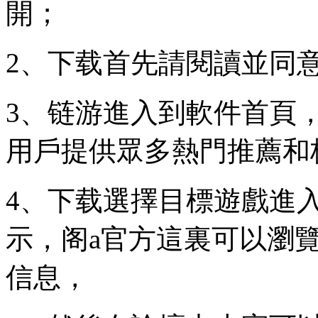
開；
2、下载首先請閱讀並同
3、链游進入到軟件首頁
用戶提供眾多熱門推薦和
4、下载選擇目標遊戲進
示，阁a官方這裏可以瀏
信息，