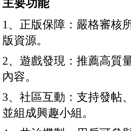
主要功能
1、正版保障：嚴格審核
版資源。
2、遊戲發現：推薦高質
內容。
3、社區互動：支持發帖
並組成興趣小組。