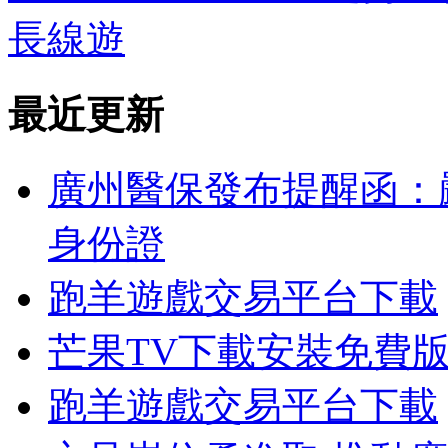
長線遊
最近更新
廣州醫保發布提醒函：
身份證
跑羊遊戲交易平台下載
芒果TV下載安裝免費
跑羊遊戲交易平台下載