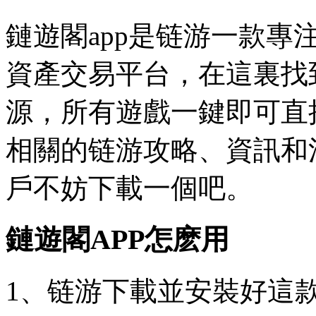
鏈遊閣app是链游一款
資產交易平台，在這裏找
源，所有遊戲一鍵即可直
相關的链游攻略、資訊和
戶不妨下載一個吧。
鏈遊閣APP怎麽用
1、链游下載並安裝好這款