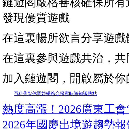
鏈遊閣嚴格審核確保所有
發現優質遊戲
在這裏暢所欲言分享遊戲
在這裏參與遊戲共治，共
加入鏈遊閣，開啟屬於你
百科
焦點
休閑
娛樂
綜合
探索
時尚
知識
熱點
熱度高漲！2026廣東工會
2026年國慶出境遊趨勢