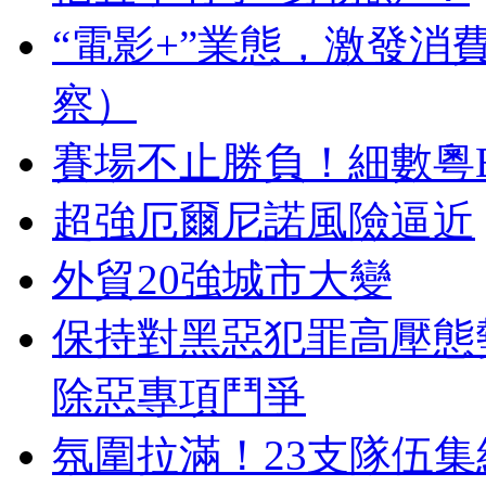
“電影+”業態，激發消
察）
賽場不止勝負！細數粵
超強厄爾尼諾風險逼近
外貿20強城市大變
保持對黑惡犯罪高壓態
除惡專項鬥爭
氛圍拉滿！23支隊伍