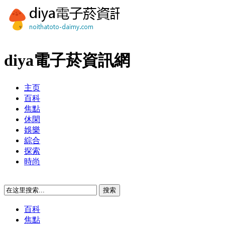
diya電子菸資訊網
主页
百科
焦點
休閑
娛樂
綜合
探索
時尚
百科
焦點