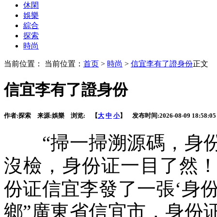
休閑
娛樂
綜合
探索
時尚
当前位置： 当前位置：
首页
>
時尚
>
信宜李有了證身份
正文
信宜李有了證身份
作者:
探索
来源:
娛樂
浏览:
【
大
中
小
】 发布时间:
2026-08-09 18:58:05
“掃一掃溯源碼，身份
沒檢，身份证
一目了然
份证信宜李發了一張‘身份
鄉”廣東省信宜市，身份