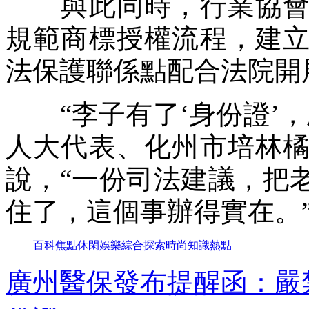
與此同時，行業協會同
規範商標授權流程，建
法保護聯係點配合法院開
“李子有了‘身份證’，
人大代表、化州市培林
說，“一份司法建議，把
住了，這個事辦得實在。
百科
焦點
休閑
娛樂
綜合
探索
時尚
知識
熱點
廣州醫保發布提醒函：嚴