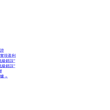
證
華實現盈利
低級錯誤”
低級錯誤”
辦
爐→