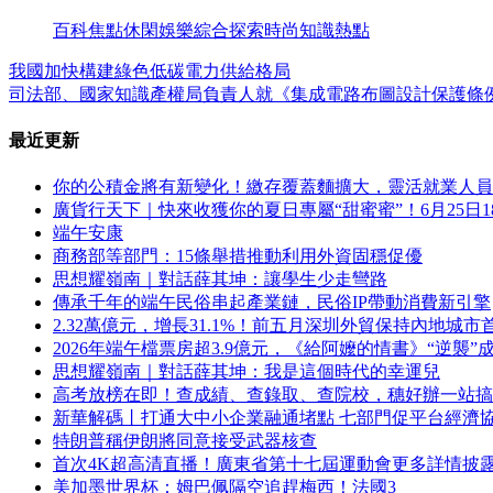
百科
焦點
休閑
娛樂
綜合
探索
時尚
知識
熱點
我國加快構建綠色低碳電力供給格局
司法部、國家知識產權局負責人就《集成電路布圖設計保護條
最近更新
你的公積金將有新變化！繳存覆蓋麵擴大，靈活就業人員
廣貨行天下｜快來收獲你的夏日專屬“甜蜜蜜”！6月25日1
端午安康
商務部等部門：15條舉措推動利用外資固穩促優
思想耀嶺南｜對話薛其坤：讓學生少走彎路
傳承千年的端午民俗串起產業鏈，民俗IP帶動消費新引擎
2.32萬億元，增長31.1%！前五月深圳外貿保持內地城市
2026年端午檔票房超3.9億元，《給阿嬤的情書》“逆襲”
思想耀嶺南｜對話薛其坤：我是這個時代的幸運兒
高考放榜在即！查成績、查錄取、查院校，穗好辦一站搞
新華解碼丨打通大中小企業融通堵點 七部門促平台經濟
特朗普稱伊朗將同意接受武器核查
首次4K超高清直播！廣東省第十七屆運動會更多詳情披
美加墨世界杯：姆巴佩隔空追趕梅西！法國3