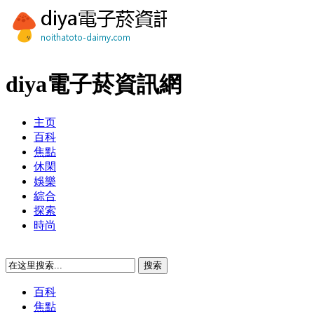
diya電子菸資訊網
主页
百科
焦點
休閑
娛樂
綜合
探索
時尚
百科
焦點