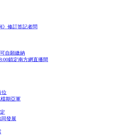
例》修訂答記者問
可自願繳納
8:00鎖定南方網直播間
首位
成檔期亞軍
定
協同發展
露