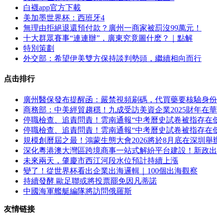
白襪app官方下載
美加墨世界杯：西班牙4
無理由拒絕退還預付款？廣州一商家被罰沒99萬元！
十大群眾賽事“連連辦”，廣東究竟圖什麽？｜點解
特別策劃
外交部：希望伊美雙方保持談判勢頭，繼續相向而行
点击排行
廣州醫保發布提醒函：嚴禁視頻刷碼，代買藥要核驗身份
商務部：中美經貿趨穩！九成受訪美資企業2025財年在
停職檢查、追責問責！雲南通報“中考曆史試卷被指存在
停職檢查、追責問責！雲南通報“中考曆史試卷被指存在
規模創曆屆之最！鴻蒙生態大會2026將於8月底在深圳舉
深化粵港澳大灣區跨境商事一站式解紛平台建設！新政出
未來兩天，肇慶市西江河段水位預計持續上漲
變了！從世界杯看出企業出海邏輯｜100個出海觀察
持續發酵 歐足聯或將投票罷免因凡蒂諾
中國海軍艦艇編隊將訪問俄羅斯
友情链接