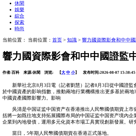
休閑
娛樂
綜合
探索
時尚
当前位置： 当前位置：
首页
>
知識
>
響力國資際影會和中中國
響力國資際影會和中中國證監
作者:
百科
来源:
休閑
浏览:
【
大
中
小
】 发布时间:
2026-08-07 15:38:45
新華社北京8月3日電（記者劉慧）記者8月3日從中國證監
於中國資產的影响指數，推動兩地行業機構推出更多基於兩地市
中國資產國際影響力。影响
吳清是中国证监中国资产在香港推出人民幣國債期貨上市儀
括將一如既往地支持拓展國際布局的中国证监中国资产境內企
企業到內地發債，運用多元化資本市場工具實現創新發展。研
當日，5年期人民幣國債期貨在香港正式落地。