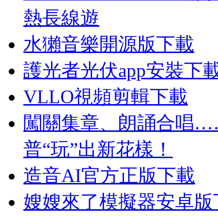
熱長線遊
水獺音樂開源版下載
護光者光伏app安裝下
VLLO視頻剪輯下載
闖關集章、朗誦合唱…
普“玩”出新花樣！
造音AI官方正版下載
嫂嫂來了模擬器安卓版