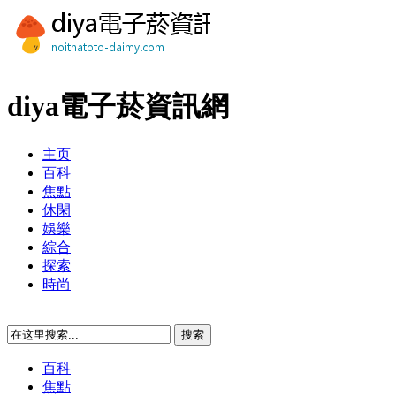
diya電子菸資訊網
主页
百科
焦點
休閑
娛樂
綜合
探索
時尚
百科
焦點