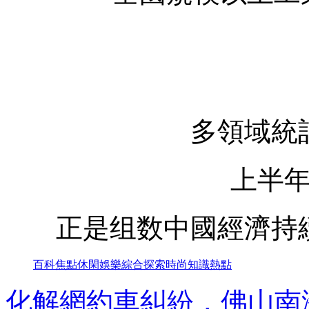
多領域統
上半
正是组数
中國經濟持
百科
焦點
休閑
娛樂
綜合
探索
時尚
知識
熱點
化解網約車糾紛，佛山南