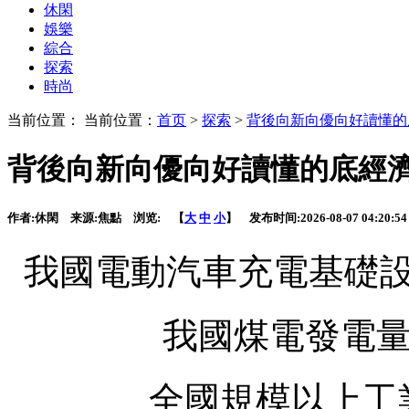
休閑
娛樂
綜合
探索
時尚
当前位置： 当前位置：
首页
>
探索
>
背後向新向優向好讀懂的
背後向新向優向好讀懂的底經
作者:
休閑
来源:
焦點
浏览:
【
大
中
小
】 发布时间:
2026-08-07 04:20:54
我國電動汽車充電基礎
我國煤電發電
全國規模以上工