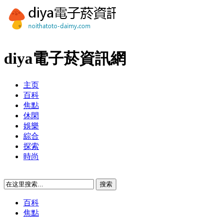
diya電子菸資訊網
主页
百科
焦點
休閑
娛樂
綜合
探索
時尚
百科
焦點