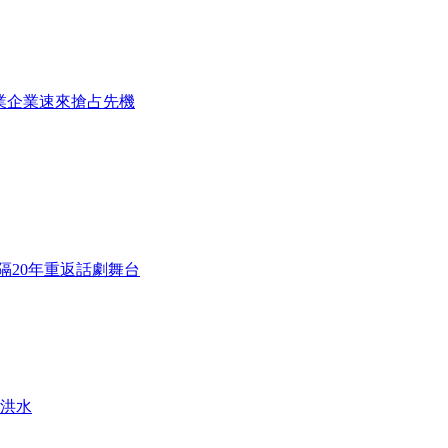
農業企業速來搶占先機
隔20年重返話劇舞台
洪水