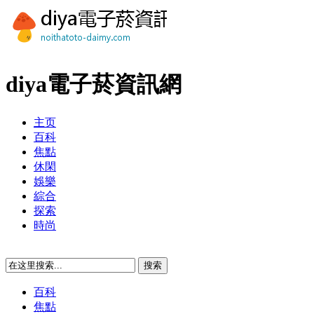
diya電子菸資訊網
主页
百科
焦點
休閑
娛樂
綜合
探索
時尚
百科
焦點