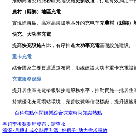
推動高速公路服務區充電設施
更新改造
，打造有效滿足中
農村（縣鄉）地區充電
實現除海島、高寒高海拔地區外的充电车充
農村（縣鄉）
快充、大功率充電
提高
快充設施占比
，有序推進
大功率充電
基礎設施建設。
重卡充電
結合國家主要貨運通道布局，沿線建設大功率重卡充電設
充電服務保障
提升居住區充電樁報裝接電服務水平，推動實施一批居住區
持續優化充電場站環境，完善收費等信息標識，提升設施運
百科
焦點
休閑
娛樂
綜合
探索
時尚
知識
熱點
粵超季後賽賽程發布，請查收！
滬深7月樓市成交熱度升溫 “好房子”助力需求釋放