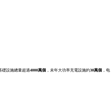
基礎設施總量超過
4000萬個
，未年大功率充電設施約
30萬個
，电