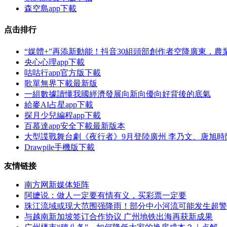
森空島app下載
点击排行
“媒體+”再添新動能！抖音30組頭部創作者空降廣東，
央心心理app下載
咕咕行app官方版下載
歌單無界下載最新版
一組數據讀懂我國經濟發展向新向優向好背後的底氣
給麥AI占星app下載
探月少兒編程app下載
百慕達app安全下載最新版本
大型諜戰舞台劇《夜行者》9月登陸廣州 李乃文、唐旭時
Drawpile手機版下載
友情链接
南方网新媒体矩阵
阿嬷说：做人一定要有情有义，买彩票一定要
珠江流域或现大范围强降雨！部分中小河流可能发生超警
与越南新加坡签订合作协议 广州地铁出海再获新成果