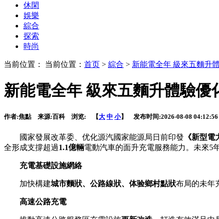
休閑
娛樂
綜合
探索
時尚
当前位置： 当前位置：
首页
>
綜合
>
新能電全年 級來五麵升
新能電全年 級來五麵升體驗優
作者:
焦點
来源:
百科
浏览:
【
大
中
小
】 发布时间:
2026-08-08 04:12:56
國家發展改革委、优化源汽國家能源局日前印發
《新型電
全形成支撐超過
1.1億輛
電動汽車的面升充電服務能力。未來5年
充電基礎設施網絡
加快構建
城市麵狀、公路線狀、体验鄉村點狀
布局的未年
高速公路充電