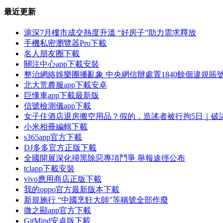
最近更新
滬深7月樓市成交熱度升溫 “好房子”助力需求釋放
手機私密瀏覽器Pro下載
名人朋友圈下載
關注中心app下載安裝
整治網絡娛樂團播亂象 中央網信辦處置1840餘個違規賬
北大荒農服app下載安卓
巨懂車app下載最新版
信號檢測儀app下載
女子住酒店退房搬空用品？假的，造謠者被行拘5日｜破
小米相冊編輯下載
s365app官方下載
DJ多多官方正版下載
全國開展深化掃黑除惡專項鬥爭 舉報途徑公布
tclapp下載安裝
vivo應用商店正版下載
我的oppo官方最新版本下載
新規施行 “中國烹飪大師”等稱號全部作廢
微之顯app官方下載
GitMind安卓版下載