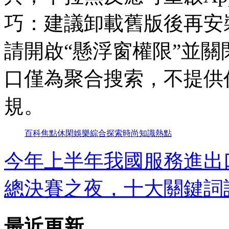
巧：建議卸載舊版後再安
請開啟“懸浮窗權限”並
口僅為聚合搜索，不提供
規。
百科
焦點
休閑
娛樂
綜合
探索
時尚
知識
熱點
今年上半年我國服務進出口
總決賽之夜，十大關鍵詞
最近更新