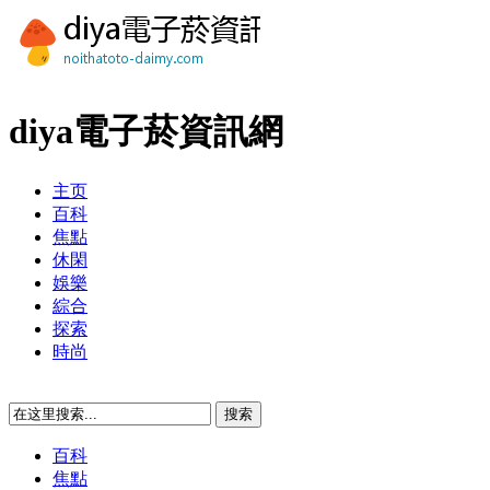
diya電子菸資訊網
主页
百科
焦點
休閑
娛樂
綜合
探索
時尚
百科
焦點