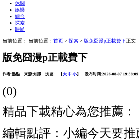
休閑
娛樂
綜合
探索
時尚
当前位置： 当前位置：
首页
>
探索
>
版免囧漫p正載費下
正文
版免囧漫p正載費下
作者:
熱點
来源:
知識
浏览:
【
大
中
小
】 发布时间:
2026-08-07 19:58:09
(0)
精品下載精心為您推薦：
編輯點評：小編今天要推