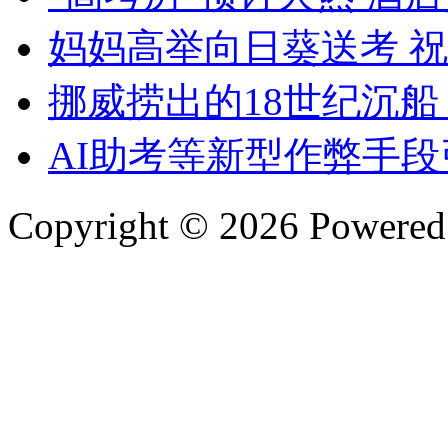
妈妈高举向日葵送考 祝
挪威捞出的18世纪沉
AI助考等新型作弊手
Copyright © 2026 Powere