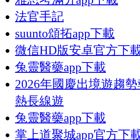
法官手記
suunto頌拓app下載
微信HD版安卓官方下
兔靈醫藥app下載
2026年國慶出境遊趨
熱長線遊
兔靈醫藥app下載
掌上道聚城app官方下