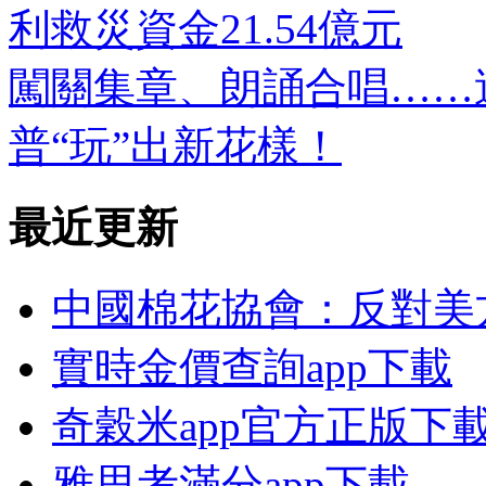
利救災資金21.54億元
闖關集章、朗誦合唱……
普“玩”出新花樣！
最近更新
中國棉花協會：反對美
實時金價查詢app下載
奇穀米app官方正版下
雅思考滿分app下載