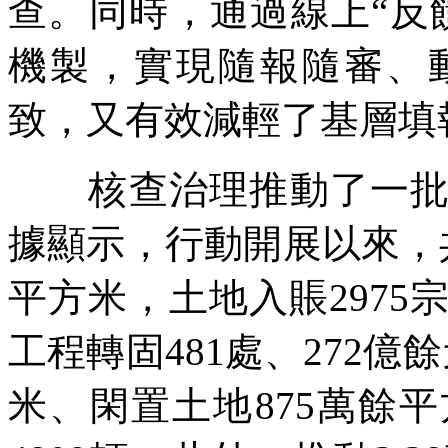
查。同時，通過線上“反
機製，實現隨報隨審、
致，又有效減輕了基層填
核查治理推動了一批曆
據顯示，行動開展以來，共
平方米，土地入賬2975
工程轉固481處、272億
米、閑置土地875萬餘