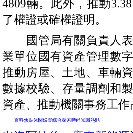
4809輛。此外，推動3.
了權證或確權證明。
國管局有關負責人表示
業單位國有資產管理數
推動房屋、土地、車輛
數據校驗、存量調劑和
資產、推動機關事務工作
百科
焦點
休閑
娛樂
綜合
探索
時尚
知識
熱點