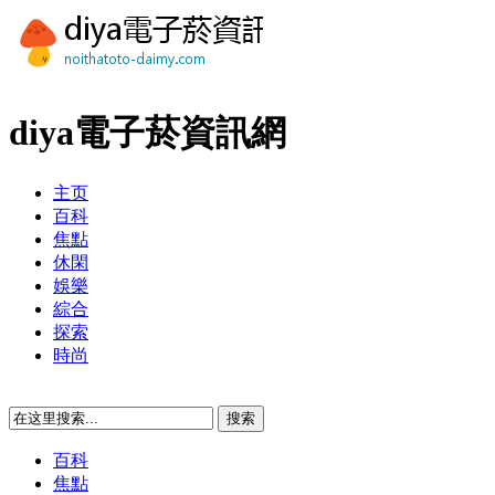
diya電子菸資訊網
主页
百科
焦點
休閑
娛樂
綜合
探索
時尚
百科
焦點