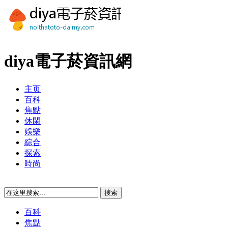
diya電子菸資訊網
主页
百科
焦點
休閑
娛樂
綜合
探索
時尚
百科
焦點