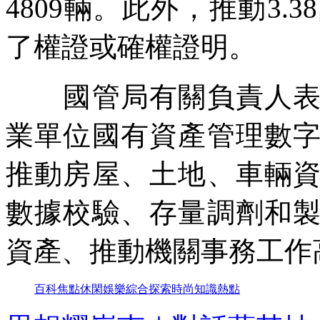
4809輛。此外，推動3.
了權證或確權證明。
國管局有關負責人表示
業單位國有資產管理數
推動房屋、土地、車輛
數據校驗、存量調劑和
資產、推動機關事務工作
百科
焦點
休閑
娛樂
綜合
探索
時尚
知識
熱點