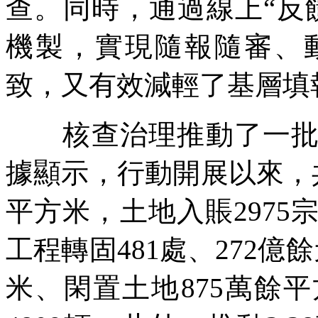
查。同時，通過線上“反
機製，實現隨報隨審、
致，又有效減輕了基層填
核查治理推動了一批曆
據顯示，行動開展以來，共
平方米，土地入賬2975
工程轉固481處、272億
米、閑置土地875萬餘