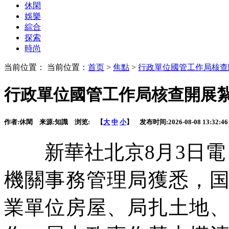
休閑
娛樂
綜合
探索
時尚
当前位置： 当前位置：
首页
>
焦點
>
行政單位國管工作局核查
行政單位國管工作局核查開展
作者:
休閑
来源:
知識
浏览:
【
大
中
小
】 发布时间:
2026-08-08 13:32:46
新華社北京8月3日電
機關事務管理局獲悉，
業單位房屋、局扎土地